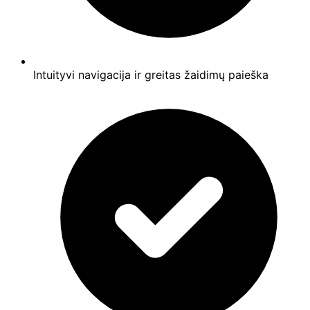
Intuityvi navigacija ir greitas žaidimų paieška