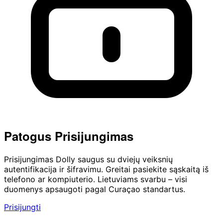
Patogus Prisijungimas
Prisijungimas Dolly saugus su dviejų veiksnių
autentifikacija ir šifravimu. Greitai pasiekite sąskaitą iš
telefono ar kompiuterio. Lietuviams svarbu – visi
duomenys apsaugoti pagal Curaçao standartus.
Prisijungti