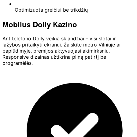
Optimizuota greičiui be trikdžių
Mobilus Dolly Kazino
Ant telefono Dolly veikia sklandžiai – visi slotai ir
lažybos pritaikyti ekranui. Žaiskite metro Vilniuje ar
paplūdimyje, premijos aktyvuojasi akimirksniu.
Responsive dizainas užtikrina pilną patirtį be
programėlės.