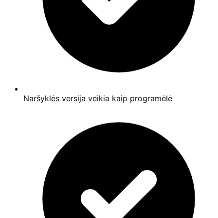
Naršyklės versija veikia kaip programėlė