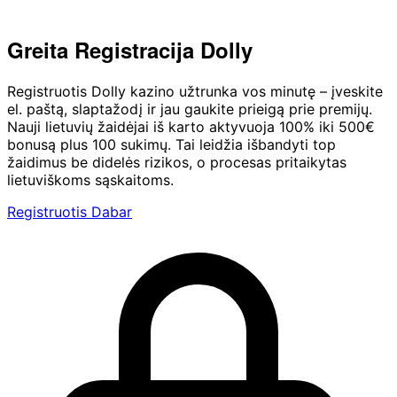
Greita Registracija Dolly
Registruotis Dolly kazino užtrunka vos minutę – įveskite
el. paštą, slaptažodį ir jau gaukite prieigą prie premijų.
Nauji lietuvių žaidėjai iš karto aktyvuoja 100% iki 500€
bonusą plus 100 sukimų. Tai leidžia išbandyti top
žaidimus be didelės rizikos, o procesas pritaikytas
lietuviškoms sąskaitoms.
Registruotis Dabar