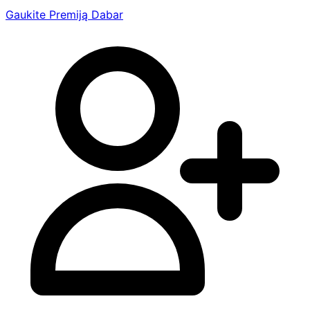
Gaukite Premiją Dabar