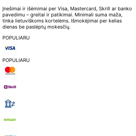
Įnešimai ir išėmimai per Visa, Mastercard, Skrill ar banko
pavedimu – greitai ir patikimai. Minimali suma maža,
tinka lietuviškoms kortelėms. Išmokėjimai per kelias
dienas be paslėptų mokesčių.
POPULIARU
POPULIARU