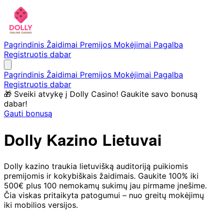
Pagrindinis
Žaidimai
Premijos
Mokėjimai
Pagalba
Registruotis dabar
Pagrindinis
Žaidimai
Premijos
Mokėjimai
Pagalba
Registruotis dabar
🎁 Sveiki atvykę į Dolly Casino! Gaukite savo bonusą
dabar!
Gauti bonusą
Dolly Kazino Lietuvai
Dolly kazino traukia lietuvišką auditoriją puikiomis
premijomis ir kokybiškais žaidimais. Gaukite 100% iki
500€ plus 100 nemokamų sukimų jau pirmame įnešime.
Čia viskas pritaikyta patogumui – nuo greitų mokėjimų
iki mobilios versijos.