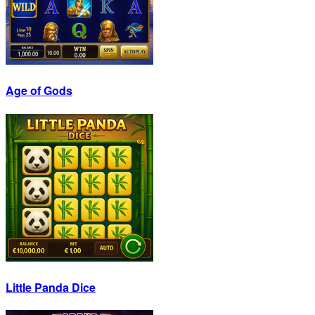
Age of Gods
Little Panda Dice